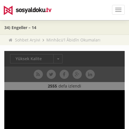
Men
34) Engeller – 14
Sohbet Arşivi
Minhâcü'l Âbidîn Okumaları
Yüksek Kalite
2555
defa izlendi