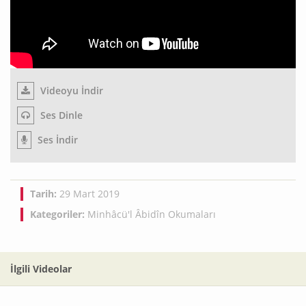
Videoyu İndir
Ses Dinle
Ses İndir
Tarih:
29 Mart 2019
Kategoriler:
Minhâcü'l Âbidîn Okumaları
İlgili Videolar