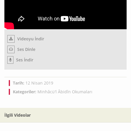
Videoyu İndir
Ses Dinle
Ses İndir
Tarih:
12 Nisan 2019
Kategoriler:
Minhâcü'l Âbidîn Okumaları
İlgili Videolar