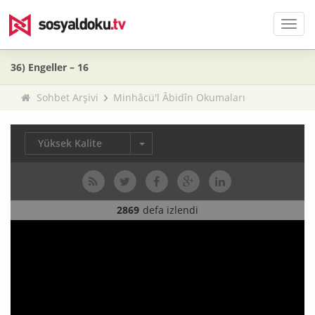
Men
36) Engeller – 16
Sohbet Arşivi
Minhâcü'l Âbidîn Okumaları
Yüksek Kalite
2869
defa izlendi