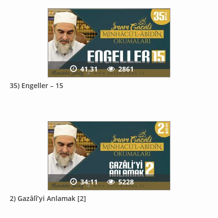
41.31
2861
35) Engeller – 15
34:11
5228
2) Gazâlî’yi Anlamak [2]