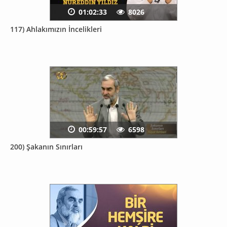
01:02:33
8026
117) Ahlakımızın İncelikleri
00:59:57
6598
200) Şakanın Sınırları