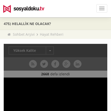
Men
475) HELALLİK NE OLACAK?
Sohbet Arşivi
Hayat Rehberi
Yüksek Kalite
2668
defa izlendi