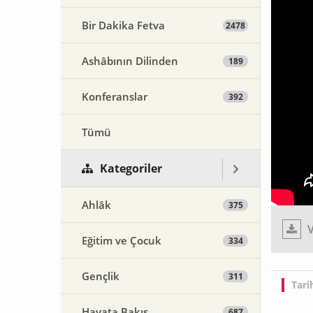
Bir Dakika Fetva
2478
Ashâbının Dilinden
189
Konferanslar
392
Tümü
Kategoriler
Ahlâk
375
V
Eğitim ve Çocuk
334
Gençlik
311
Tari
Hayata Bakış
687