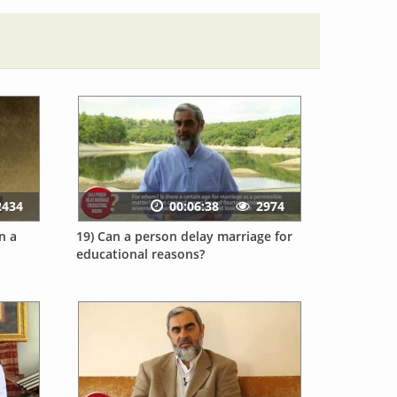
2434
00:06:38
2974
n a
19) Can a person delay marriage for
educational reasons?