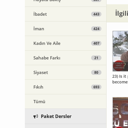
İlgi
İbadet
443
İman
424
Kadın Ve Aile
407
Sahabe Farkı
21
Siyaset
80
23) Is i
become 
Fıkıh
693
Tümü
Paket Dersler