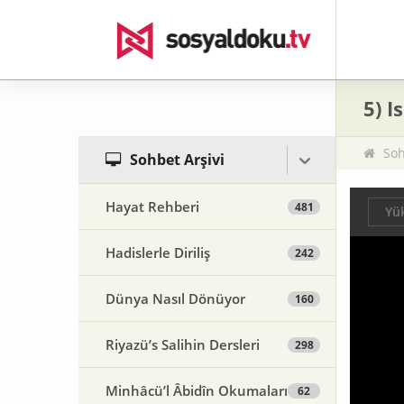
5) I
Soh
Sohbet Arşivi
Hayat Rehberi
481
Yük
Hadislerle Diriliş
242
Dünya Nasıl Dönüyor
160
Riyazü’s Salihin Dersleri
298
Minhâcü’l Âbidîn Okumaları
62