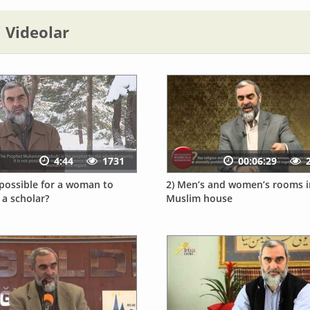
li Videolar
4:44
1731
00:06:29
t possible for a woman to
2) Men’s and women’s rooms i
a scholar?
Muslim house