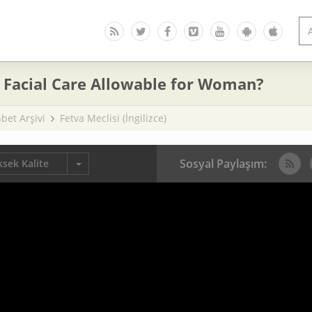
s Facial Care Allowable for Woman?
bet Arşivi
Fetva Meclisi (İngilizce)
Sosyal Paylaşım:
sek Kalite