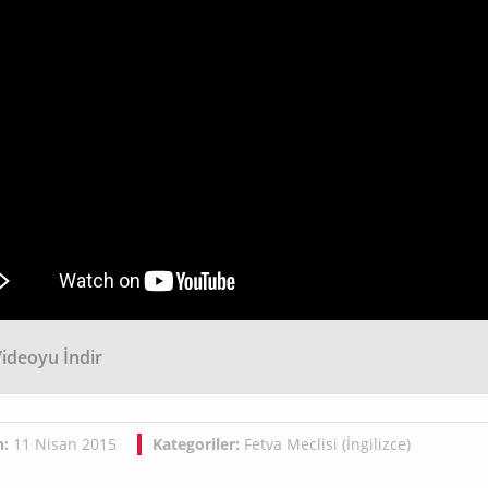
ideoyu İndir
h:
11 Nisan 2015
Kategoriler:
Fetva Meclisi (İngilizce)