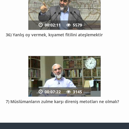
00:02:11
5579
36) Yanlış oy vermek, kıyamet fitilini ateşlemektir
00:07:22
3145
7) Müslümanların zulme karşı direniş metotları ne olmalı?