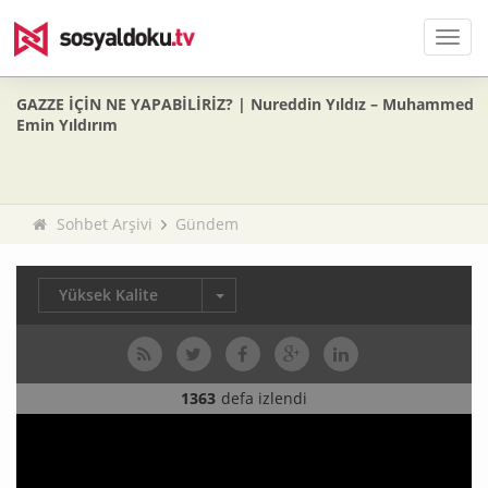
Men
GAZZE İÇİN NE YAPABİLİRİZ? | Nureddin Yıldız – Muhammed
Emin Yıldırım
Sohbet Arşivi
Gündem
Yüksek Kalite
1363
defa izlendi