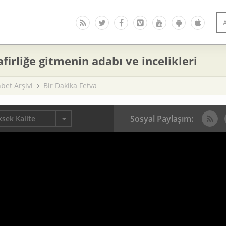
firliğe gitmenin adabı ve incelikleri
bet Arşivi
Bir Dakika Fetva
Sosyal Paylaşım:
sek Kalite