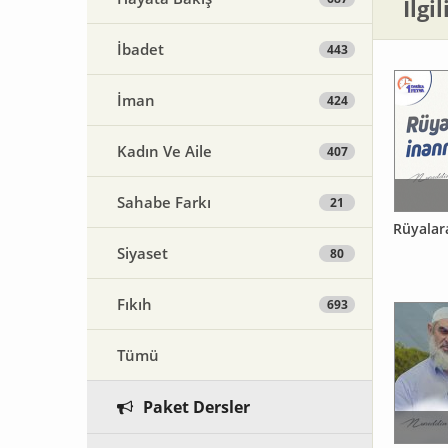
İlgi
İbadet
443
İman
424
Kadın Ve Aile
407
Sahabe Farkı
21
Rüyalar
Siyaset
80
Fıkıh
693
Tümü
Paket Dersler