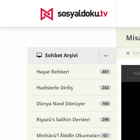
Misa
Soh
Sohbet Arşivi
Hayat Rehberi
481
Yük
Hadislerle Diriliş
242
Dünya Nasıl Dönüyor
160
Riyazü’s Salihin Dersleri
298
Minhâcü’l Âbidîn Okumaları
62