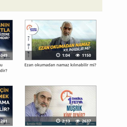
1049
1:04
1150
nu
Ezan okumadan namaz kılınabilir mi?
dir?
1201
2:13
2637