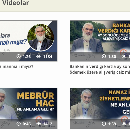
li Videolar
1:26
1134
1:30
a inanmalı mıyız?
Bankanın verdiği kartla ay so
ödemek üzere alışveriş caiz mi
0:46
1412
1:59