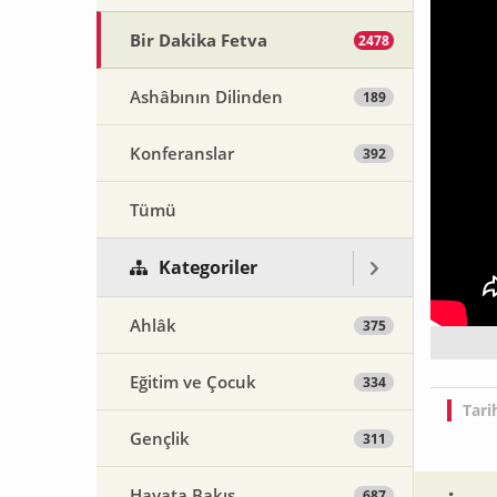
Bir Dakika Fetva
2478
Ashâbının Dilinden
189
Konferanslar
392
Tümü
Kategoriler
Ahlâk
375
Eğitim ve Çocuk
334
Tari
Gençlik
311
Hayata Bakış
687