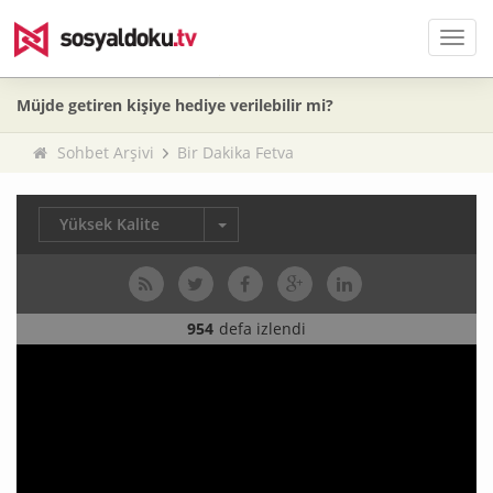
Men
Müjde getiren kişiye hediye verilebilir mi?
Sohbet Arşivi
Bir Dakika Fetva
Yüksek Kalite
954
defa izlendi