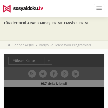
Men
TÜRKİYE’DEKİ ARAP KARDEŞLERİME TAVSİYELERİM
Sohbet Arşivi
Radyo ve Televizyon Programları
Yüksek Kalite
937
defa izlendi