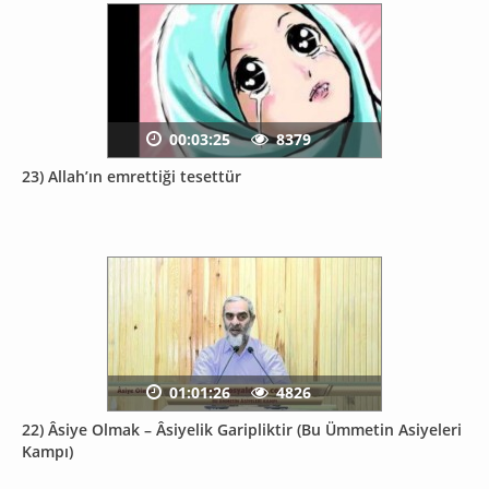
00:03:25
8379
23) Allah’ın emrettiği tesettür
01:01:26
4826
22) Âsiye Olmak – Âsiyelik Garipliktir (Bu Ümmetin Asiyeleri
Kampı)