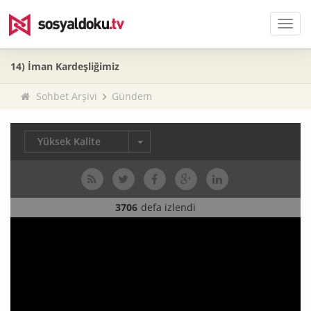
Men
14) İman Kardeşliğimiz
Sohbet Arşivi
Gündem
Yüksek Kalite
3706
defa izlendi