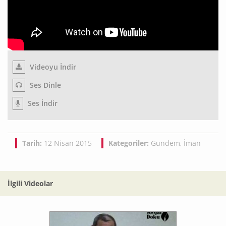
Videoyu İndir
Ses Dinle
Ses İndir
Tarih:
12 Nisan 2015
Kategoriler:
Gündem
,
İman
İlgili Videolar