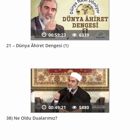
00:59:23
6339
21 – Dünya Âhiret Dengesi (1)
00:49:21
5880
38) Ne Oldu Dualarımız?