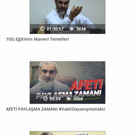
01:30:57
3638
105) Eğitimin Manevi Temelleri
03:54
3008
AFETİ PAYLAŞMA ZAMANI #VakitDayanışmaVakti