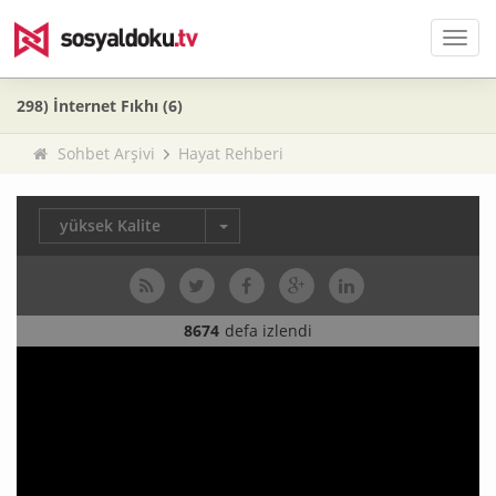
Men
298) İnternet Fıkhı (6)
Sohbet Arşivi
Hayat Rehberi
yüksek Kalite
8674
defa izlendi