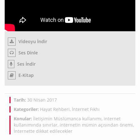
Videoyu İndir
Ses Dinle
Ses İndir
E-Kitap
Tarih:
30 Nisan 2017
Kategoriler:
Hayat Rehberi
,
İnternet Fıkhı
Konular:
İletişimin Müslümanca kullanımı
,
internet
kullanımında sınırlar
,
internetin mümin açısından önemi
,
İnternette dikkat edilecekler