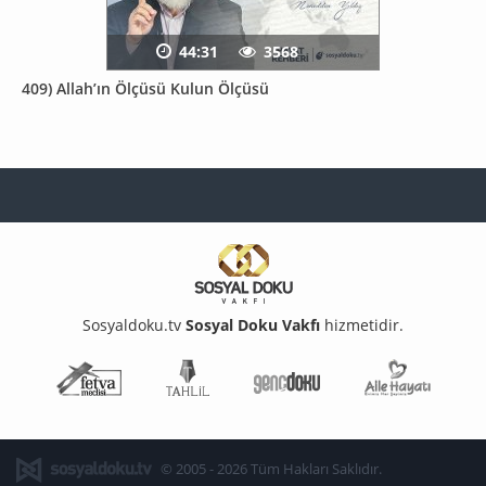
44:31
3568
409) Allah’ın Ölçüsü Kulun Ölçüsü
Sosyaldoku.tv
Sosyal Doku Vakfı
hizmetidir.
Fetva Meclisi
Tahlil
Genç Doku
Aile Ha
© 2005 - 2026 Tüm Hakları Saklıdır.