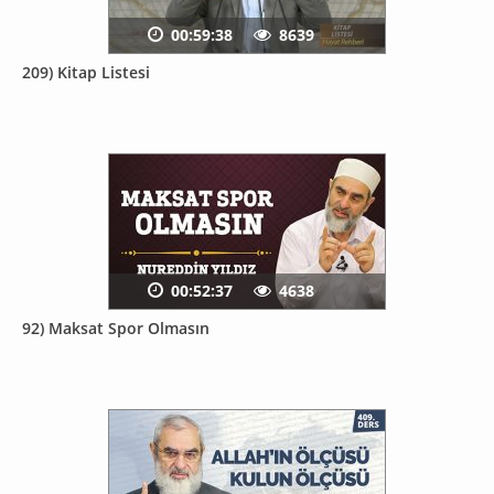
00:59:38
8639
209) Kitap Listesi
00:52:37
4638
92) Maksat Spor Olmasın