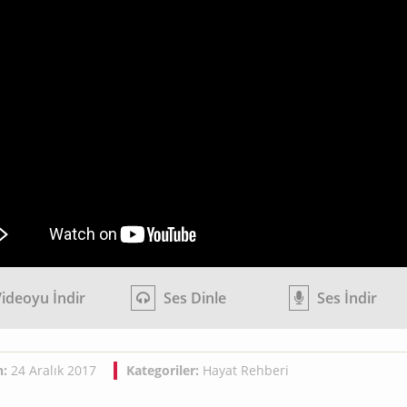
ideoyu İndir
Ses Dinle
Ses İndir
h:
24 Aralık 2017
Kategoriler:
Hayat Rehberi