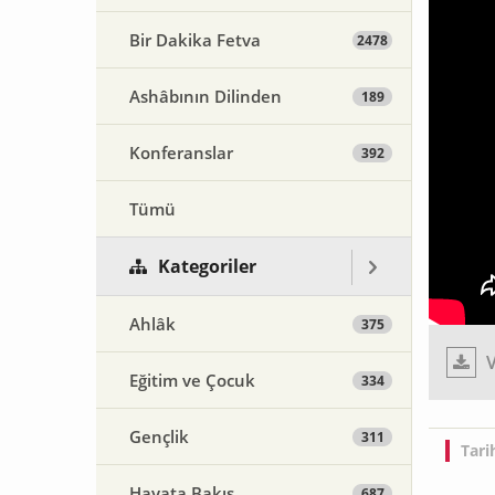
Bir Dakika Fetva
2478
Ashâbının Dilinden
189
Konferanslar
392
Tümü
Kategoriler
Ahlâk
375
V
Eğitim ve Çocuk
334
Gençlik
311
Tari
Hayata Bakış
687