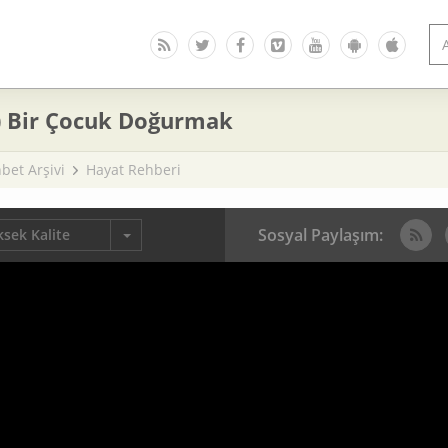
) Bir Çocuk Doğurmak
bet Arşivi
Hayat Rehberi
Sosyal Paylaşım:
sek Kalite