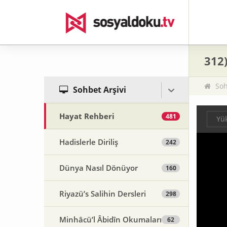
312
Soh
Sohbet Arşivi
Hayat Rehberi
481
Yük
Hadislerle Diriliş
242
Dünya Nasıl Dönüyor
160
Riyazü’s Salihin Dersleri
298
Minhâcü’l Âbidîn Okumaları
62