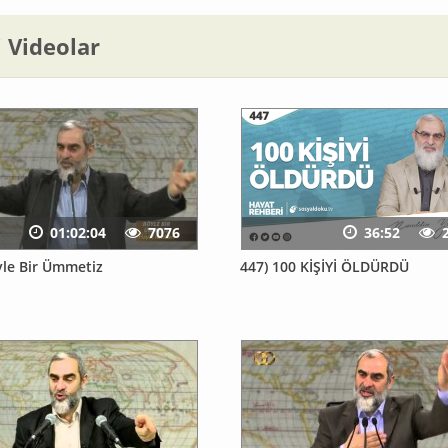
li Videolar
01:02:04
7076
36:52
yle Bir Ümmetiz
447) 100 KİŞİYİ ÖLDÜRDÜ