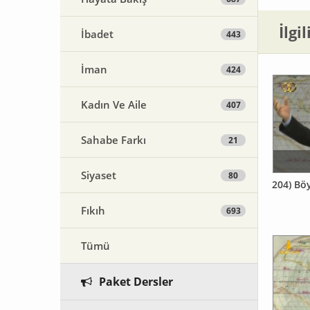
İlgi
İbadet
443
İman
424
Kadın Ve Aile
407
Sahabe Farkı
21
Siyaset
80
204) Bö
Fıkıh
693
Tümü
Paket Dersler