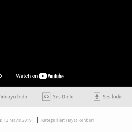
ideoyu İndir
Ses Dinle
Ses İndir
h:
12 Mayıs 2019
Kategoriler:
Hayat Rehberi