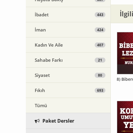
İlgi
İbadet
443
İman
424
Kadın Ve Aile
407
Sahabe Farkı
21
Siyaset
80
8) Biber
Fıkıh
693
Tümü
Paket Dersler