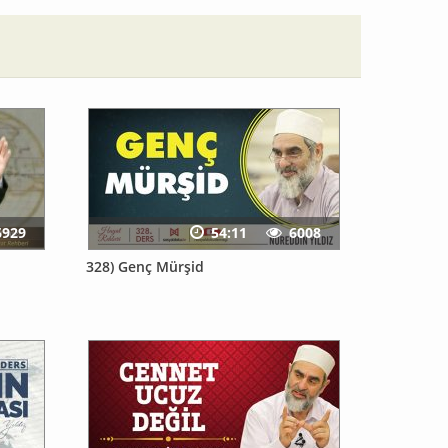
6929
54:11
6008
328) Genç Mürşid