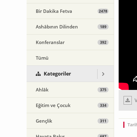
Bir Dakika Fetva
2478
Ashâbının Dilinden
189
Konferanslar
392
Tümü
Kategoriler
Ahlâk
375
V
Eğitim ve Çocuk
334
Gençlik
311
Tari
Hayata Bakış
687