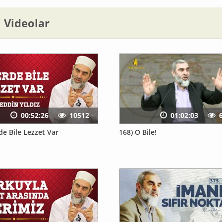
li Videolar
00:52:26
10512
01:02:03
de Bile Lezzet Var
168) O Bile!