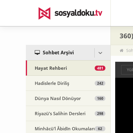
360)
Soh
Sohbet Arşivi
Hayat Rehberi
481
Yük
Hadislerle Diriliş
242
Dünya Nasıl Dönüyor
160
Riyazü’s Salihin Dersleri
298
Minhâcü’l Âbidîn Okumaları
62