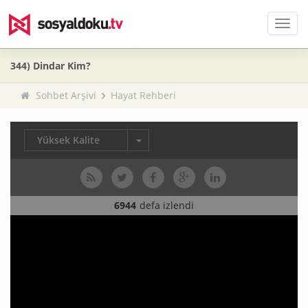
Men
344) Dindar Kim?
Sohbet Arşivi
Hayat Rehberi
Yüksek Kalite
6944
defa izlendi