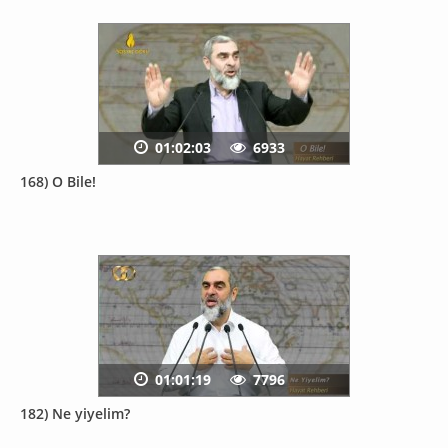
01:02:03
6933
168) O Bile!
01:01:19
7796
182) Ne yiyelim?