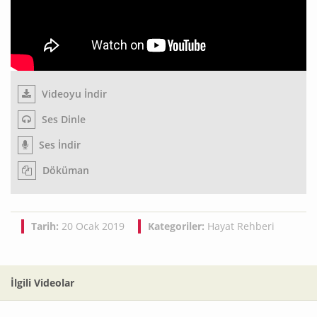
Videoyu İndir
Ses Dinle
Ses İndir
Döküman
Tarih:
20 Ocak 2019
Kategoriler:
Hayat Rehberi
İlgili Videolar