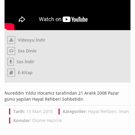
Videoyu İndir
Ses Dinle
Ses İndir
E-Kitap
Nureddin Yıldız Hocamız tarafından 21 Aralık 2008 Pazar
günü yapılan Hayat Rehberi Sohbetidir.
Tarih:
13 Mart 2015
Kategoriler:
Hayat Rehberi
,
İman
Konular:
Ölüme Hazırlık