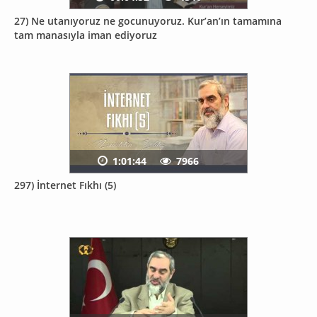
27) Ne utanıyoruz ne gocunuyoruz. Kur’an’ın tamamına
tam manasıyla iman ediyoruz
1:01:44
7966
297) İnternet Fıkhı (5)