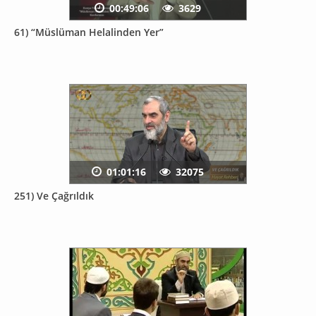
00:49:06
3629
61) “Müslüman Helalinden Yer”
01:01:16
32075
251) Ve Çağrıldık