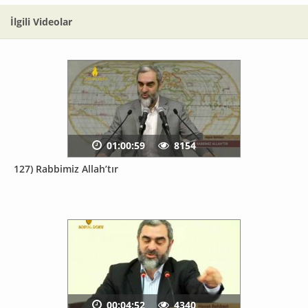
İlgili Videolar
01:00:59
8154
127) Rabbimiz Allah’tır
00:04:52
4340