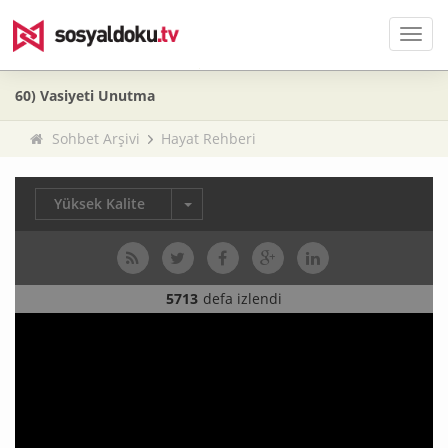
Men
60) Vasiyeti Unutma
Sohbet Arşivi
Hayat Rehberi
Yüksek Kalite
5713
defa izlendi