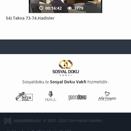
00:16:42
3779
54) Takva 73-74.Hadisler
Sosyaldoku.tv
Sosyal Doku Vakfı
hizmetidir.
Fetva Meclisi
Tahlil
Genç Doku
Aile Ha
© 2005 - 2026 Tüm Hakları Saklıdır.