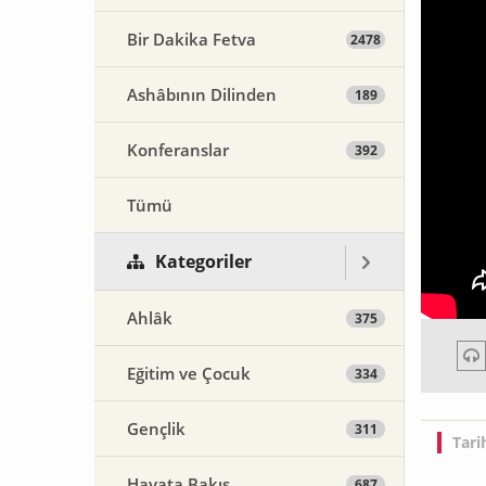
Bir Dakika Fetva
2478
Ashâbının Dilinden
189
Konferanslar
392
Tümü
Kategoriler
Ahlâk
375
Eğitim ve Çocuk
334
Gençlik
311
Tari
Hayata Bakış
687