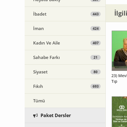
İlgi
İbadet
443
İman
424
Kadın Ve Aile
407
Sahabe Farkı
21
Siyaset
80
23) Mev
Tıp
Fıkıh
693
Tümü
Paket Dersler