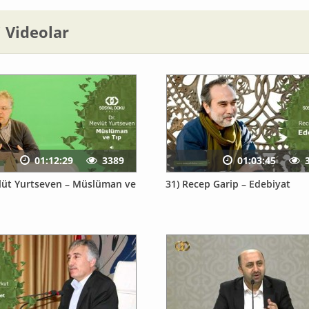
li Videolar
01:12:29
3389
01:03:45
lüt Yurtseven – Müslüman ve
31) Recep Garip – Edebiyat