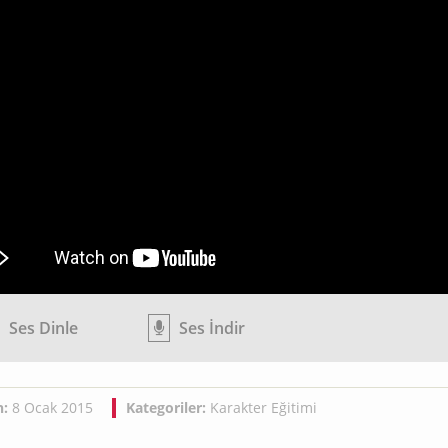
Ses Dinle
Ses İndir
h:
8 Ocak 2015
Kategoriler:
Karakter Eğitimi