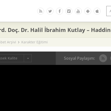
rd. Doç. Dr. Halil İbrahim Kutlay – Haddi
bet Arşivi
Karakter Eğitimi
Sosyal Paylaşım:
sek Kalite