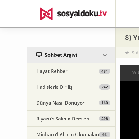
8) Y
Soh
Sohbet Arşivi
Hayat Rehberi
481
Yük
Hadislerle Diriliş
242
Dünya Nasıl Dönüyor
160
Riyazü’s Salihin Dersleri
298
Minhâcü’l Âbidîn Okumaları
62